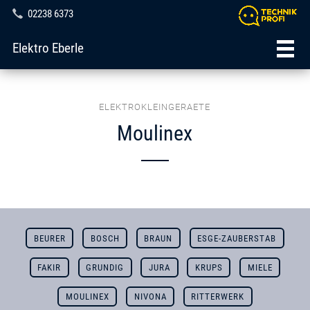
02238 6373
Elektro Eberle
ELEKTROKLEINGERAETE
Moulinex
BEURER
BOSCH
BRAUN
ESGE-ZAUBERSTAB
FAKIR
GRUNDIG
JURA
KRUPS
MIELE
MOULINEX
NIVONA
RITTERWERK