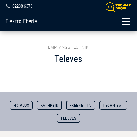
02238 6373
Elektro Eberle
EMPFANGSTECHNIK
Televes
HD PLUS
KATHREIN
FREENET TV
TECHNISAT
TELEVES