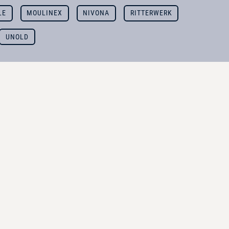
LE
MOULINEX
NIVONA
RITTERWERK
UNOLD